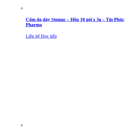
Cốm dạ dày Stomac – Hộp 10 gói x 3g – Tín Phúc
Pharma
Liên hệ
Đọc tiếp