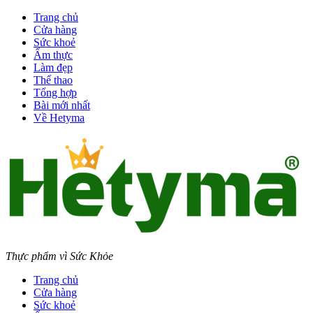
Trang chủ
Cửa hàng
Sức khoẻ
Ẩm thực
Làm đẹp
Thể thao
Tổng hợp
Bài mới nhất
Về Hetyma
Thực phẩm vì Sức Khỏe
Trang chủ
Cửa hàng
Sức khoẻ