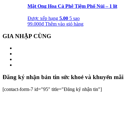
Mật Ong Hoa Cà Phê Tiệm Phố Núi – 1 lít
Được xếp hạng
5.00
5 sao
99.000
₫
Thêm vào giỏ hàng
GIA NHẬP CÙNG
Đăng ký nhận bản tin sức khoẻ và khuyến mãi
[contact-form-7 id="95" title="Đăng ký nhận tin"]