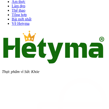
Ẩm thực
Làm đẹp
Thể thao
Tổng hợp
Bài mới nhất
Về Hetyma
Thực phẩm vì Sức Khỏe