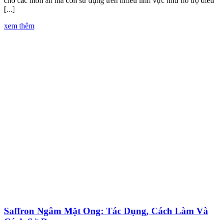
cho các món ăn mà còn sử dụng trên nhiều lĩnh vực như hỗ trợ điều
[...]
xem thêm
Saffron Ngâm Mật Ong: Tác Dụng, Cách Làm Và