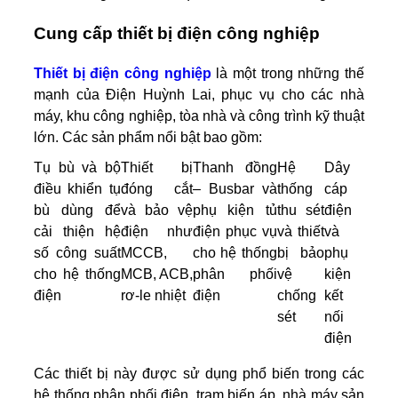
Cung cấp thiết bị điện công nghiệp
Thiết bị điện công nghiệp
là một trong những thế
mạnh của Điện Huỳnh Lai, phục vụ cho các nhà
máy, khu công nghiệp, tòa nhà và công trình kỹ thuật
lớn. Các sản phẩm nổi bật bao gồm:
Tụ bù và bộ
Thiết bị
Thanh đồng
Hệ
Dây
điều khiển tụ
đóng cắt
– Busbar và
thống
cáp
bù dùng để
và bảo vệ
phụ kiện tủ
thu sét
điện
cải thiện hệ
điện như
điện phục vụ
và thiết
và
số công suất
MCCB,
cho hệ thống
bị bảo
phụ
cho hệ thống
MCB, ACB,
phân phối
vệ
kiện
điện
rơ-le nhiệt
điện
chống
kết
sét
nối
điện
Các thiết bị này được sử dụng phổ biến trong các
hệ thống phân phối điện, trạm biến áp, nhà máy sản