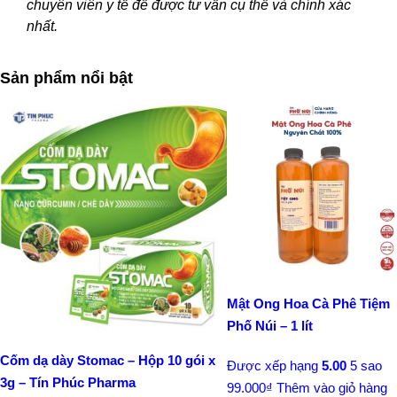
chuyên viên y tế để được tư vấn cụ thể và chính xác
nhất.
Sản phẩm nổi bật
Mật Ong Hoa Cà Phê Tiệm
Phố Núi – 1 lít
Cốm dạ dày Stomac – Hộp 10 gói x
Được xếp hạng
5.00
5 sao
3g – Tín Phúc Pharma
99.000
₫
Thêm vào giỏ hàng