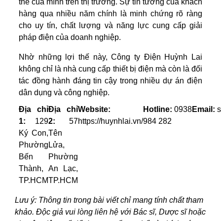
thế của mình trên thị trường. Sự tin tưởng của khách
hàng qua nhiều năm chính là minh chứng rõ ràng
cho uy tín, chất lượng và năng lực cung cấp giải
pháp điện của doanh nghiệp.
Nhờ những lợi thế này, Công ty Điện Huỳnh Lai
không chỉ là nhà cung cấp thiết bị điện mà còn là đối
tác đồng hành đáng tin cậy trong nhiều dự án điện
dân dụng và công nghiệp.
Địa chỉ
Địa chỉ
Website:
Hotline:
0938
Email:
s
1:
129
2:
57
https://huynhlai.vn/
984 282
Ký Con,
Tên
Phường
Lửa,
Bến
Phường
Thành,
An Lạc,
TP.HCM
TP.HCM
Lưu ý: Thông tin trong bài viết chỉ mang tính chất tham
khảo. Độc giả vui lòng liên hệ với Bác sĩ, Dược sĩ hoặc