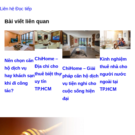
Liên hệ
Đọc tiếp
Bài viết liên quan
ChiHome –
Kinh nghiệm
Nên chọn căn
Địa chỉ cho
thuê nhà cho
hộ dịch vụ
ChiHome – Giải
thuê biệt thự
người nước
hay khách sạn
pháp căn hộ dịch
uy tín
ngoài tại
khi đi công
vụ tiện nghi cho
TP.HCM
TP.HCM
tác?
cuộc sống hiện
đại