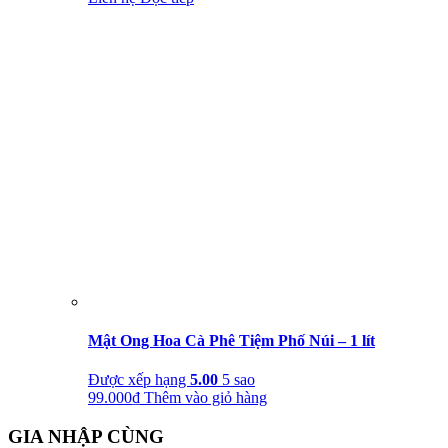
Mật Ong Hoa Cà Phê Tiệm Phố Núi – 1 lít
Được xếp hạng
5.00
5 sao
99.000
₫
Thêm vào giỏ hàng
GIA NHẬP CÙNG