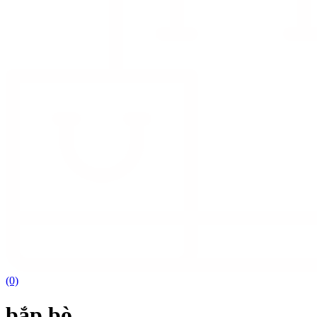
(0)
bắp bò