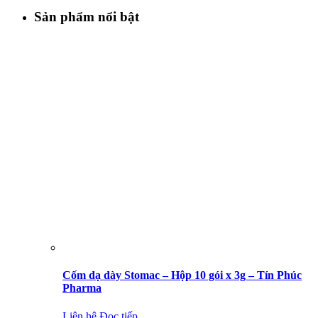
Sản phẩm nổi bật
Cốm dạ dày Stomac – Hộp 10 gói x 3g – Tín Phúc
Pharma
Liên hệ
Đọc tiếp