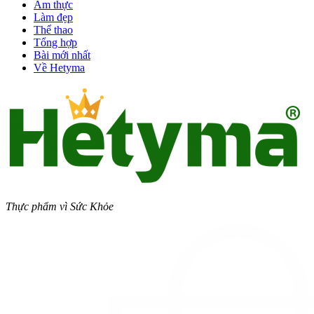
Ẩm thực
Làm đẹp
Thể thao
Tổng hợp
Bài mới nhất
Về Hetyma
Thực phẩm vì Sức Khỏe