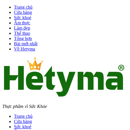
Trang chủ
Cửa hàng
Sức khoẻ
Ẩm thực
Làm đẹp
Thể thao
Tổng hợp
Bài mới nhất
Về Hetyma
Thực phẩm vì Sức Khỏe
Trang chủ
Cửa hàng
Sức khoẻ