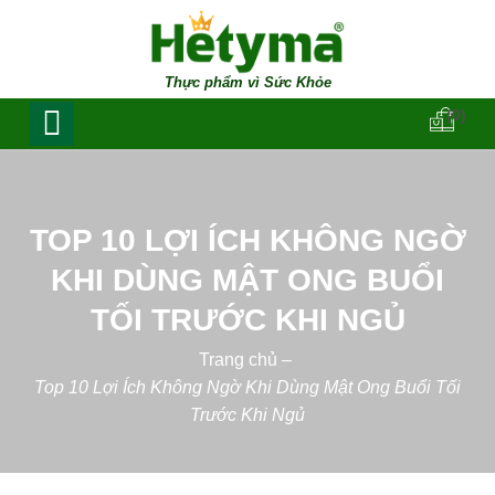
Thực phẩm vì Sức Khỏe
(0)
TOP 10 LỢI ÍCH KHÔNG NGỜ
KHI DÙNG MẬT ONG BUỔI
TỐI TRƯỚC KHI NGỦ
Trang chủ
–
Top 10 Lợi Ích Không Ngờ Khi Dùng Mật Ong Buổi Tối
Trước Khi Ngủ