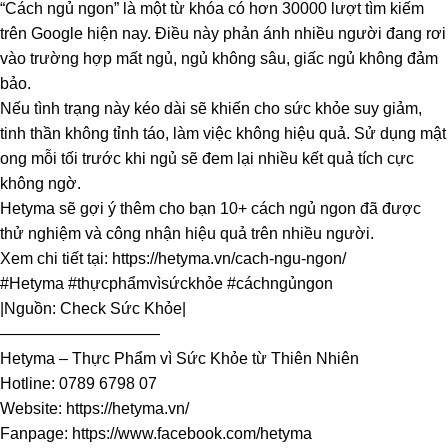
“Cách ngủ ngon” là một từ khóa có hơn 30000 lượt tìm kiếm
trên Google hiện nay. Điều này phản ánh nhiều người đang rơi
vào trường hợp mất ngủ, ngủ không sâu, giấc ngủ không đảm
bảo.
Nếu tình trạng này kéo dài sẽ khiến cho sức khỏe suy giảm,
tinh thần không tỉnh táo, làm việc không hiệu quả. Sử dụng mật
ong mỗi tối trước khi ngủ sẽ đem lại nhiều kết quả tích cực
không ngờ.
Hetyma sẽ gợi ý thêm cho bạn 10+ cách ngủ ngon đã được
thử nghiệm và công nhận hiệu quả trên nhiều người.
Xem chi tiết tại: https://hetyma.vn/cach-ngu-ngon/
#Hetyma #thựcphẩmvìsứckhỏe #cáchngủngon
|Nguồn: Check Sức Khỏe|
——————————
Hetyma – Thực Phẩm vì Sức Khỏe từ Thiên Nhiên
Hotline: 0789 6798 07
Website: https://hetyma.vn/
Fanpage: https://www.facebook.com/hetyma