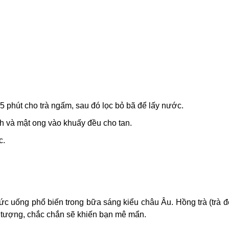
 phút cho trà ngấm, sau đó lọc bỏ bã để lấy nước.
nh và mật ong vào khuấy đều cho tan.
c.
hức uống phổ biến trong bữa sáng kiểu châu Âu. Hồng trà (trà đ
 tượng, chắc chắn sẽ khiến bạn mê mẩn.