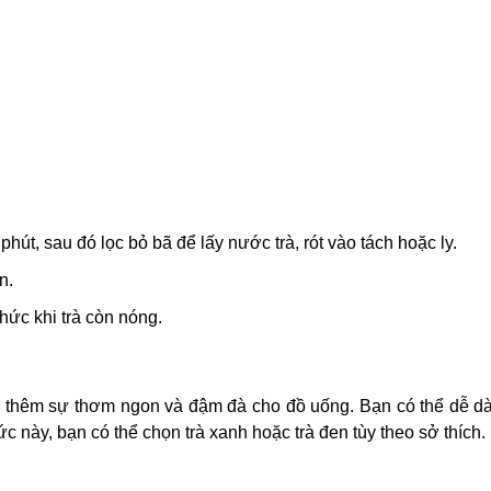
út, sau đó lọc bỏ bã để lấy nước trà, rót vào tách hoặc ly.
n.
thức khi trà còn nóng.
 thêm sự thơm ngon và đậm đà cho đồ uống. Bạn có thể dễ dà
ức này, bạn có thể chọn trà xanh hoặc trà đen tùy theo sở thích.