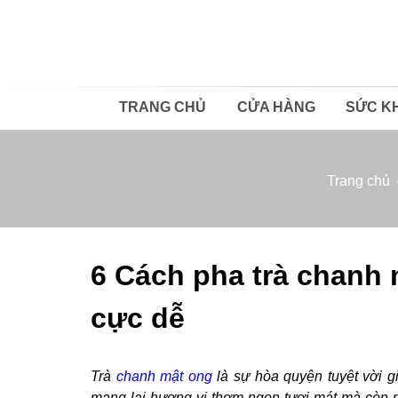
TRANG CHỦ
CỬA HÀNG
SỨC K
Trang chủ
6 Cách pha trà chanh 
cực dễ
Trà
chanh mật ong
là sự hòa quyện tuyệt vời g
mang lại hương vị thơm ngon tươi mát mà còn rấ