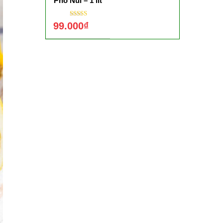
Phố Núi – 1 lít
Được xếp hạng
99.000
₫
5.00
5 sao