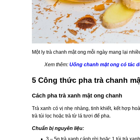
Một ly trà chanh mật ong mỗi ngày mang lại nhiề
Xem thêm:
Uống chanh mật ong có tác d
5 Công thức pha trà chanh m
Cách pha trà xanh mật ong chanh
Trà xanh có vị nhẹ nhàng, tinh khiết, kết hợp h
trà túi lọc hoặc trà từ lá tươi để pha.
Chuẩn bị nguyên liệu:
3 – 5g trà xanh cánh rời hoặc 1 túi trà xan