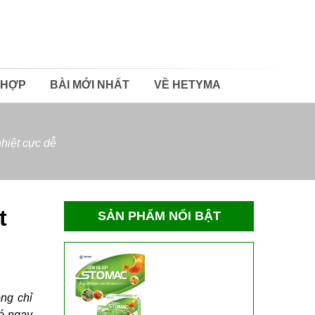
 HỢP
BÀI MỚI NHẤT
VỀ HETYMA
hiệt cực dễ
t
SẢN PHẨM NỔI BẬT
ông chỉ
có ngay