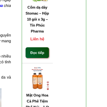
ma
chia
Cốm dạ dày
Stomac – Hộp
10 gói x 3g –
Tín Phúc
Pharma
 nguyên
Liên hệ
ày mang
Đọc tiếp
p nhiều
có tính
p da và
Mật Ong Hoa
Cà Phê Tiệm