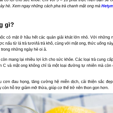
o ngày hè. Xem ngay những cách pha trà chanh mật ong mà
Hety
g gì?
uộc có mặt ở hầu hết các quán giải khát lớn nhỏ. Với những
ợc nấu từ lá trà tươi/lá trà khô, cùng với mật ong, thức uống n
át trong những ngày hè oi ả.
 còn mang lại nhiều lợi ích cho sức khỏe. Các loại trà cung cấ
in C và mật ong không chỉ là một loại đường tự nhiên mà còn 
ịu cơn đau họng, tăng cường hệ miễn dịch, cải thiện sắc đẹ
y còn hỗ trợ giảm mỡ thừa, giúp cơ thể trở nên thon gọn hơn.