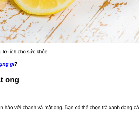
u lợi ích cho sức khỏe
ụng gì
?
ật ong
oàn hảo với chanh và mật ong. Bạn có thể chọn trà xanh dạng cá
h