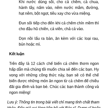
Khi nước dùng sôi, cho cá chẽm, cà chua,
hành tây, nấm vào, nêm nước mắm, đường,
hạt nêm, bột ngọt, tiêu xay cho vừa miệng.
Đun sôi tiếp cho đến khi cá chẽm chín mềm thì
cho đậu hũ chiên, cá viên, chả cá vào.
Dọn nồi lẩu ra bàn, ăn kèm với các loại rau,
bún hoặc mì.
Kết luận
Trên đây là 12 cách chế biến cá chẽm thơm ngon
hấp dẫn mà chúng tôi muốn chia sẻ đến các bạn. Hy
vọng với những công thức này, bạn sẽ có thể chế
biến được những món ăn ngon từ cá chẽm để chiêu
đãi gia đình và bạn bè. Chúc các bạn thành công và
ngon miệng!
Lưu ý: Thông tin trong bài viết chỉ mang tính chất tham
khảo. Độc giả vui lòng liên hệ với Bác sĩ, Dược sĩ hoặc