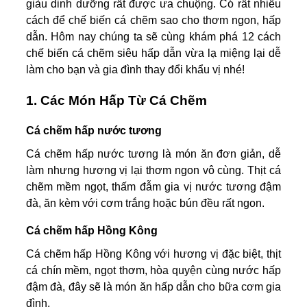
giàu dinh dưỡng rất được ưa chuộng. Có rất nhiều
cách để chế biến cá chẽm sao cho thơm ngon, hấp
dẫn. Hôm nay chúng ta sẽ cùng khám phá 12 cách
chế biến cá chẽm siêu hấp dẫn vừa lạ miệng lại dễ
làm cho bạn và gia đình thay đổi khẩu vị nhé!
1. Các Món Hấp Từ Cá Chẽm
Cá chẽm hấp nước tương
Cá chẽm hấp nước tương là món ăn đơn giản, dễ
làm nhưng hương vị lại thơm ngon vô cùng. Thịt cá
chẽm mềm ngọt, thấm đẫm gia vị nước tương đậm
đà, ăn kèm với cơm trắng hoặc bún đều rất ngon.
Cá chẽm hấp Hồng Kông
Cá chẽm hấp Hồng Kông với hương vị đặc biệt, thịt
cá chín mềm, ngọt thơm, hòa quyện cùng nước hấp
đậm đà, đây sẽ là món ăn hấp dẫn cho bữa cơm gia
đình.