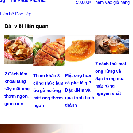
3g – Tín Phúc Pharma
99.000
₫
Thêm vào giỏ hàng
Liên hệ
Đọc tiếp
Bài viết liên quan
7 cách thử mật
ong rừng và
2 Cách làm
Mật ong hoa
Tham khảo 3
đặc trưng của
khoai lang
cà phê là gì?
công thức làm
mật rừng
sấy mật ong
Đặc điểm và
ức gà nướng
nguyên chất
thơm ngon,
quá trình hình
mật ong thơm
giòn rụm
thành
ngon