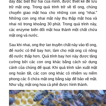
dày đặc biệt thứ hai của mình, được thiết kế để lưu
trữ mật ong. Trong quá trình trở về tổ ong, chúng
chuyển giao mật hoa cho những con ong “nhai.”
Những con ong nhai mật này thu thập mật hoa và
nhai nó trong khoảng 30 phút. Trong quá trình này,
các enzyme biến đổi mật hoa thành một chất chứa
mật ong và nước.
Sau khi nhai, ong thợ lan truyền chất này vào tổ ong,
để nước có thể bay hơi, làm cho mật ong có nồng
độ nước thấp hơn. Quá trình bay hơi này được tăng
cường bởi các con ong khác bằng cách sử dụng
cánh của chúng để quạt. Khi quá trình sản xuất mật
ong hoàn tất, các con ong khác có nhiệm vụ niêm
phong các ô chứa mật ong bằng sáp để bảo vệ mật.
Như vậy, mật ong hoa cà phê được hình thành.