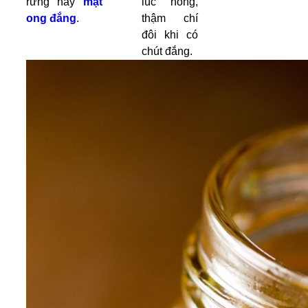
rừng hay
mật
lúc nồng,
ong đắng
.
thậm chí
đôi khi có
chút đắng.