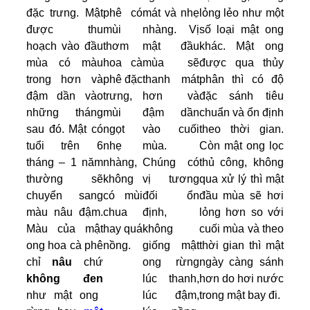
đặc trưng. Mật
phê có
mát và nhẹ
lỏng lẻo như một
được thu
mùi
nhàng. Vị
số loại mật ong
hoạch vào đầu
thơm
mật đầu
khác. Mật ong
mùa có màu
hoa cà
mùa sẽ
được qua thủy
trong hơn và
phê đặc
thanh mát
phân thì có độ
đậm dần vào
trưng,
hơn và
đặc sánh tiêu
những tháng
mùi
đậm dần
chuẩn và ổn định
sau đó. Mật có
ngọt
vào cuối
theo thời gian.
tuổi trên 6
nhẹ
mùa.
Còn mật ong lọc
tháng – 1 năm
nhàng,
Chúng có
thủ công, không
thường sẽ
không
vị tương
qua xử lý thì mật
chuyển sang
có mùi
đối ổn
đầu mùa sẽ hơi
màu nâu đậm.
chua
định,
lỏng hơn so với
Màu của mật
hay quá
không
cuối mùa và theo
ong hoa cà phê
nồng.
giống mật
thời gian thì mật
chỉ
nâu
chứ
ong rừng
ngày càng sánh
không đen
lúc thanh,
hơn do hơi nước
như mật ong
lúc đậm,
trong mật bay đi.