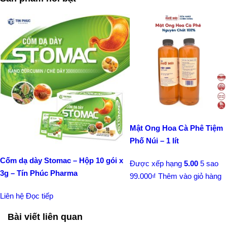
Mật Ong Hoa Cà Phê Tiệm
Phố Núi – 1 lít
Cốm dạ dày Stomac – Hộp 10 gói x
Được xếp hạng
5.00
5 sao
3g – Tín Phúc Pharma
99.000
₫
Thêm vào giỏ hàng
Liên hệ
Đọc tiếp
Bài viết liên quan