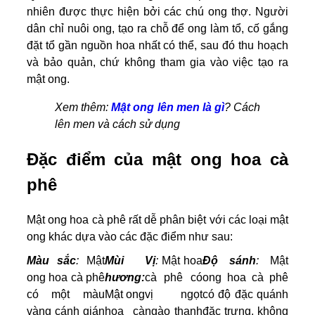
nhiên được thực hiện bởi các chú ong thợ. Người
dân chỉ nuôi ong, tạo ra chỗ để ong làm tổ, cố gắng
đặt tổ gần nguồn hoa nhất có thể, sau đó thu hoạch
và bảo quản, chứ không tham gia vào việc tạo ra
mật ong.
Xem thêm:
Mật ong lên men là gì
? Cách
lên men và cách sử dụng
Đặc điểm của mật ong hoa cà
phê
Mật ong hoa cà phê rất dễ phân biệt với các loại mật
ong khác dựa vào các đặc điểm như sau:
Màu sắc
:
Mật
Mùi
Vị
:
Mật hoa
Độ sánh
:
Mật
ong hoa cà phê
hương:
cà phê có
ong hoa cà phê
có một màu
Mật ong
vị ngọt
có độ đặc quánh
vàng cánh gián
hoa cà
ngào thanh
đặc trưng, không