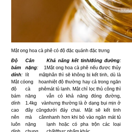
Mật ong hoa cà phê có độ đặc quánh đặc trưng
Độ
Cân
Khả năng kết tinh/đóng đường
:
bám
nặng
:
1
Mật ong hoa cà phê nếu được thủy
dính
:
lít mật
phân thì sẽ không bị kết tinh, dù là
Mật có
ong hoa
nhiệt độ thường hay cả trong ngăn
độ
cà phê
mát tủ lạnh. Mật chỉ lọc thủ công thì
bám
nặng
vẫn có khả năng đóng đường,
dính
1.4kg và
nhưng thường là ở dạng bụi mịn ở
cao
đây cũng
dưới đáy chai. Mật sẽ kết tinh
nên
mà cân
nhanh hơn khi bỏ vào ngăn mát tủ
luôn
nặng
lạnh hoặc có pha trộn các loại
dính
chung
chất/thực phẩm khác.