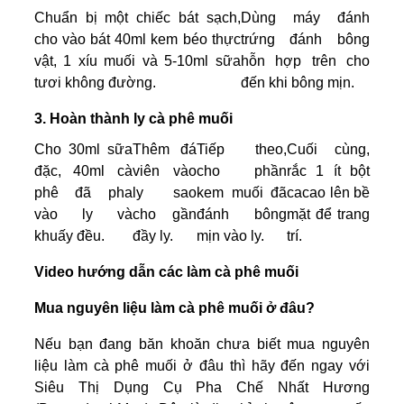
Chuẩn bị một chiếc bát sạch,
Dùng máy đánh
cho vào bát 40ml kem béo thực
trứng đánh bông
vật, 1 xíu muối và 5-10ml sữa
hỗn hợp trên cho
tươi không đường.
đến khi bông mịn.
3. Hoàn thành ly cà phê muối
Cho 30ml sữa
Thêm đá
Tiếp theo,
Cuối cùng,
đặc, 40ml cà
viên vào
cho phần
rắc 1 ít bột
phê đã pha
ly sao
kem muối đã
cacao lên bề
vào ly và
cho gần
đánh bông
mặt để trang
khuấy đều.
đầy ly.
mịn vào ly.
trí.
Video hướng dẫn các làm cà phê muối
Mua nguyên liệu làm cà phê muối ở đâu?
Nếu bạn đang băn khoăn chưa biết mua nguyên
liệu làm cà phê muối ở đâu thì hãy đến ngay với
Siêu Thị Dụng Cụ Pha Chế Nhất Hương