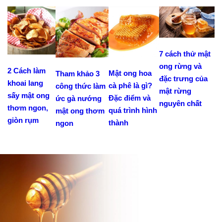
7 cách thử mật
ong rừng và
2 Cách làm
Mật ong hoa
Tham khảo 3
đặc trưng của
khoai lang
cà phê là gì?
công thức làm
mật rừng
sấy mật ong
Đặc điểm và
ức gà nướng
nguyên chất
thơm ngon,
quá trình hình
mật ong thơm
giòn rụm
thành
ngon