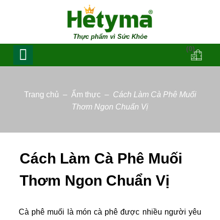
Thực phẩm vì Sức Khỏe
(0)
Trang chủ
–
Ẩm thực
–
Cách Làm Cà Phê Muối
Thơm Ngon Chuẩn Vị
Cách Làm Cà Phê Muối
Thơm Ngon Chuẩn Vị
Cà phê muối là món cà phê được nhiều người yêu