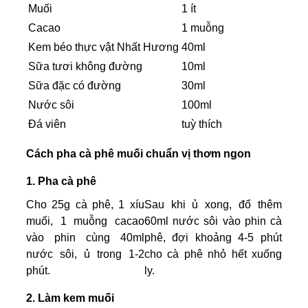
Muối
1 ít
Cacao
1 muỗng
Kem béo thực vật Nhất Hương
40ml
Sữa tươi không đường
10ml
Sữa đặc có đường
30ml
Nước sôi
100ml
Đá viên
tuỳ thích
Cách pha cà phê muối chuẩn vị thơm ngon
1. Pha cà phê
Cho 25g cà phê, 1 xíu
Sau khi ủ xong, đổ thêm
muối, 1 muỗng cacao
60ml nước sôi vào phin cà
vào phin cùng 40ml
phê, đợi khoảng 4-5 phút
nước sôi, ủ trong 1-2
cho cà phê nhỏ hết xuống
phút.
ly.
2. Làm kem muối