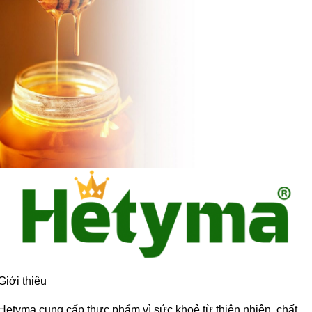
Giới thiệu
Hetyma cung cấp thực phẩm vì sức khoẻ từ thiên nhiên, chất