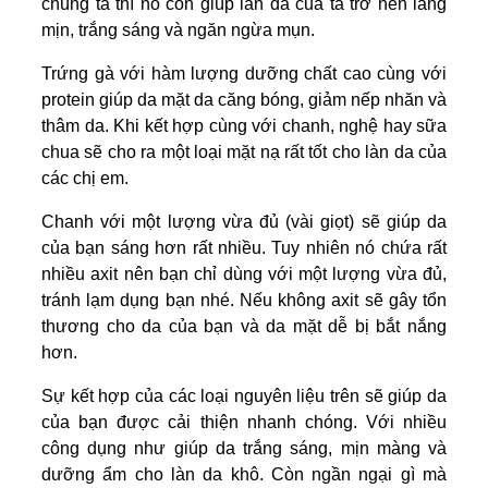
chúng ta thì nó còn giúp làn da của ta trở nên láng
mịn, trắng sáng và ngăn ngừa mụn.
Trứng gà với hàm lượng dưỡng chất cao cùng với
protein giúp da mặt da căng bóng, giảm nếp nhăn và
thâm da. Khi kết hợp cùng với chanh, nghệ hay sữa
chua sẽ cho ra một loại mặt nạ rất tốt cho làn da của
các chị em.
Chanh với một lượng vừa đủ (vài giọt) sẽ giúp da
của bạn sáng hơn rất nhiều. Tuy nhiên nó chứa rất
nhiều axit nên bạn chỉ dùng với một lượng vừa đủ,
tránh lạm dụng bạn nhé. Nếu không axit sẽ gây tổn
thương cho da của bạn và da mặt dễ bị bắt nắng
hơn.
Sự kết hợp của các loại nguyên liệu trên sẽ giúp da
của bạn được cải thiện nhanh chóng. Với nhiều
công dụng như giúp da trắng sáng, mịn màng và
dưỡng ẩm cho làn da khô. Còn ngần ngại gì mà