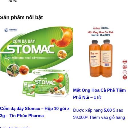
nhất.
Sản phẩm nổi bật
Mật Ong Hoa Cà Phê Tiệm
Phố Núi – 1 lít
Cốm dạ dày Stomac – Hộp 10 gói x
Được xếp hạng
5.00
5 sao
3g – Tín Phúc Pharma
99.000
₫
Thêm vào giỏ hàng