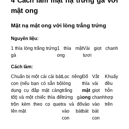
4 Cách làm mặt nạ trứng gà với
mật ong
Mặt nạ mật ong với lòng trắng trứng
Nguyên liệu:
1 thìa lòng trắng trứng
1 thìa mật
Vài giọt chanh
gà
ong
tươi
Cách làm:
Chuẩn bị một cái cái bát
Lọc riêng
Đổ
Vắt
Khuấy
con (nếu bạn có sẵn bộ
lòng
thìa
vài
đều
dụng cụ đắp mặt càng
trắng
mật
giọt
hỗn
tốt) và một chiếc thìa để
trứng gà
ong
chanh
hợp
trộn kèm theo cọ quẹt
ra và đổ
vào
vào
trên
lên mặt
vào bát
bát
bát
con
con