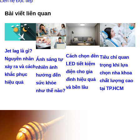
Liên hệ
Đọc tiếp
Bài viết liên quan
Jet lag là gì?
Cách chọn đèn
Tiêu chí quan
Nguyên nhân
Ánh sáng tự
LED tiết kiệm
trọng khi lựa
xảy ra và cách
nhiên ảnh
điện cho gia
chọn nha khoa
khắc phục
hưởng đến
đình hiệu quả
chất lượng cao
hiệu quả
sức khỏe
và bền lâu
tại TP.HCM
như thế nào?