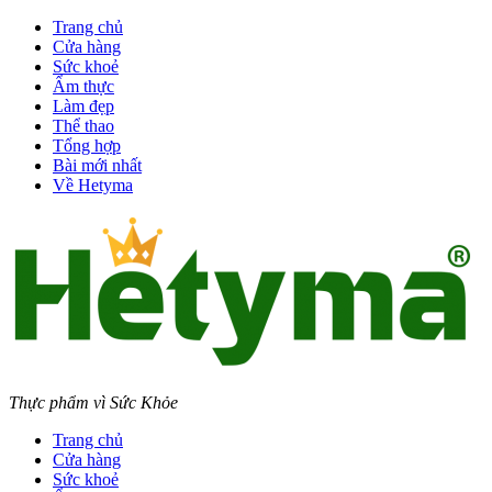
Trang chủ
Cửa hàng
Sức khoẻ
Ẩm thực
Làm đẹp
Thể thao
Tổng hợp
Bài mới nhất
Về Hetyma
Thực phẩm vì Sức Khỏe
Trang chủ
Cửa hàng
Sức khoẻ