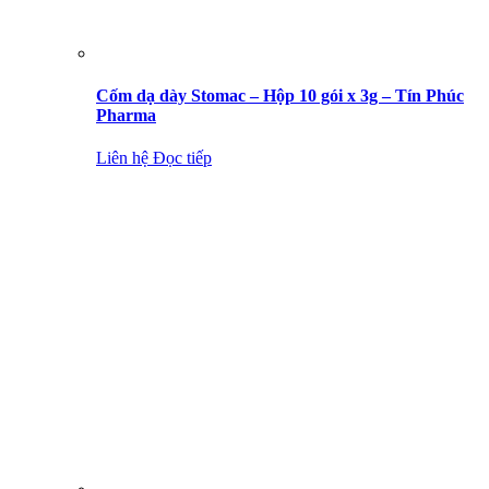
Cốm dạ dày Stomac – Hộp 10 gói x 3g – Tín Phúc
Pharma
Liên hệ
Đọc tiếp