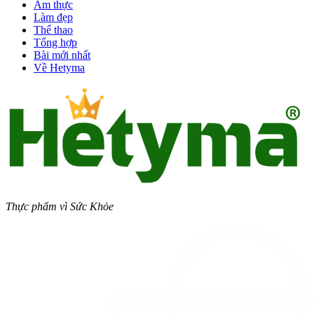
Ẩm thực
Làm đẹp
Thể thao
Tổng hợp
Bài mới nhất
Về Hetyma
Thực phẩm vì Sức Khỏe