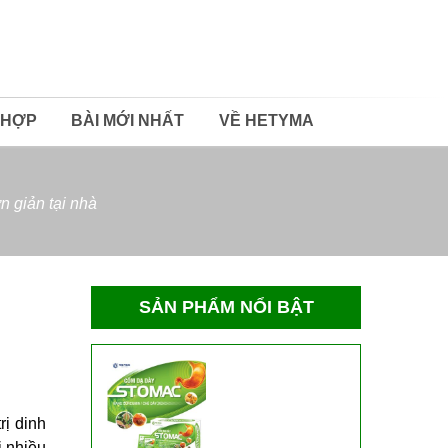
 HỢP
BÀI MỚI NHẤT
VỀ HETYMA
 giản tại nhà
SẢN PHẨM NỔI BẬT
rị dinh
i nhiều