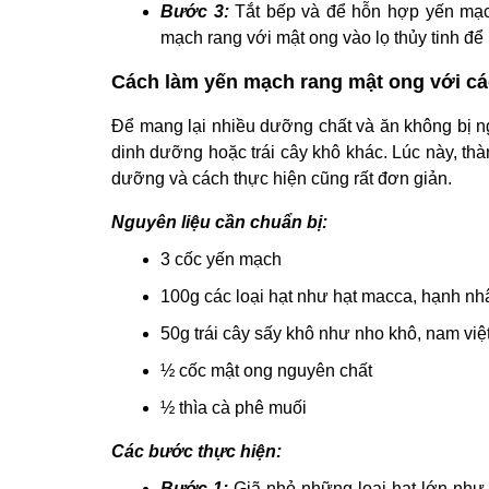
Bước 3:
Tắt bếp và để hỗn hợp yến mạc
mạch rang với mật ong vào lọ thủy tinh đ
Cách làm yến mạch rang mật ong với các 
Để mang lại nhiều dưỡng chất và ăn không bị ng
dinh dưỡng hoặc trái cây khô khác. Lúc này, th
dưỡng và cách thực hiện cũng rất đơn giản.
Nguyên liệu cần chuẩn bị:
3 cốc yến mạch
100g các loại hạt như hạt macca, hạnh nhâ
50g trái cây sấy khô như nho khô, nam việ
½ cốc mật ong nguyên chất
½ thìa cà phê muối
Các bước thực hiện:
Bước 1:
Giã nhỏ những loại hạt lớn như