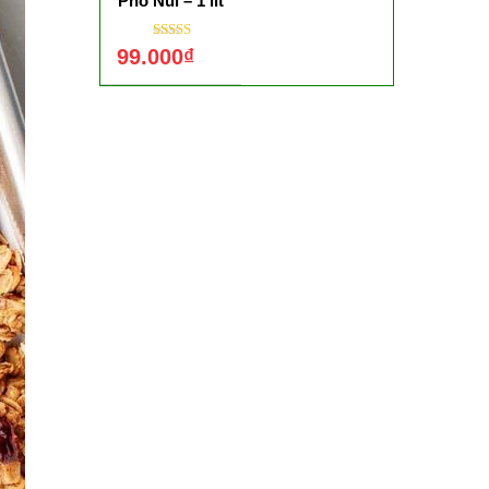
Phố Núi – 1 lít
Được xếp hạng
99.000
₫
5.00
5 sao