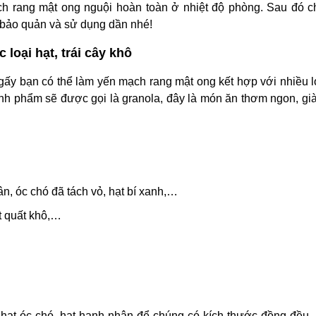
h rang mật ong nguội hoàn toàn ở nhiệt độ phòng. Sau đó c
ể bảo quản và sử dụng dần nhé!
loại hạt, trái cây khô
ấy bạn có thể làm yến mạch rang mật ong kết hợp với nhiều l
ành phẩm sẽ được gọi là granola, đây là món ăn thơm ngon, gi
n, óc chó đã tách vỏ, hạt bí xanh,…
t quất khô,…
 hạt óc chó, hạt hạnh nhân để chúng có kích thước đồng đều,