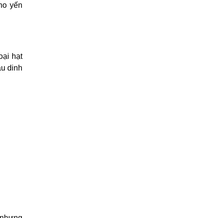
ho yến
oại hạt
àu dinh
 nhưng