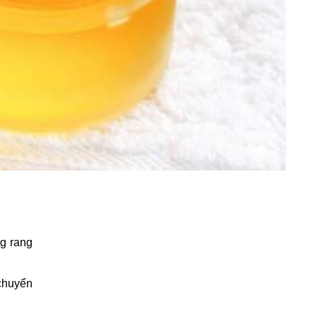
ng rang
chuyển