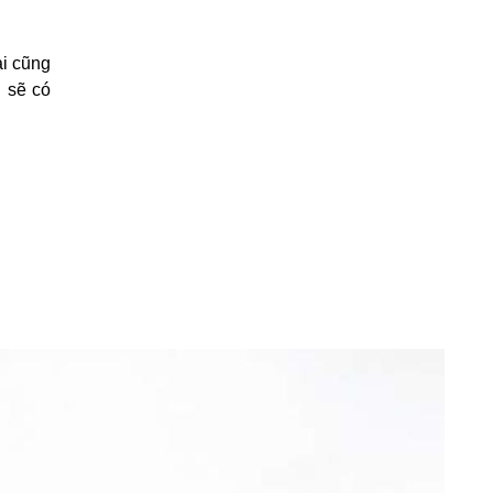
ai cũng
n sẽ có