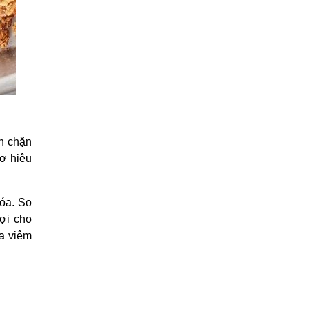
ăn chặn
rợ hiệu
hóa. So
lợi cho
a viêm