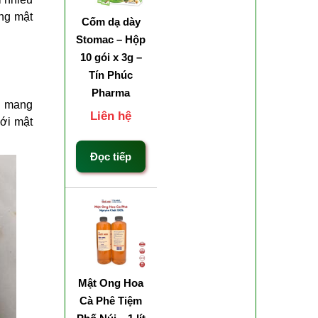
ng mật
Cốm dạ dày
Stomac – Hộp
10 gói x 3g –
Tín Phúc
Pharma
n mang
Liên hệ
với mật
Đọc tiếp
Mật Ong Hoa
Cà Phê Tiệm