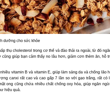
inh dưỡng cho sức khỏe
p thụ cholesterol trong cơ thể và đào thải ra ngoài, từ đó ng
 cũng giúp bạn cảm thấy no lâu hơn, giảm cơn thèm ăn, hỗ t
hiều vitamin B và vitamin E, giúp làm sáng da và chống lão 
ng canxi rất cao và cao gấp 7 lần so với gạo trắng, rất có 
mật ong cũng chứa nhiều chất chống oxy hóa, giúp ngăn ngừ
hư hiệu quả.