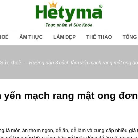
Thực phẩm vì Sức Khỏe
HOẺ
ẨM THỰC
LÀM ĐẸP
THỂ THAO
TỔNG
Sức khoẻ
–
Hướng dẫn 3 cách làm yến mạch rang mật ong đơn
 yến mạch rang mật ong đơn
 là món ăn thơm ngon, dễ ăn, dễ làm và cung cấp nhiều giá t
ng mật ong vào bữa sáng, bữa xế hoặc dùng để ăn vặt mang lạ