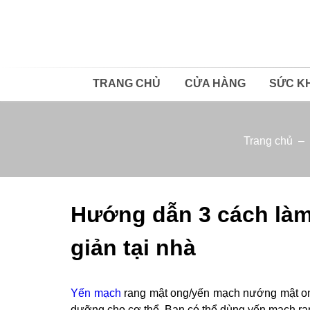
TRANG CHỦ
CỬA HÀNG
SỨC K
Trang chủ
–
Hướng dẫn 3 cách làm
giản tại nhà
Yến mạch
rang mật ong/yến mạch nướng mật ong
dưỡng cho cơ thể. Bạn có thể dùng yến mạch ra