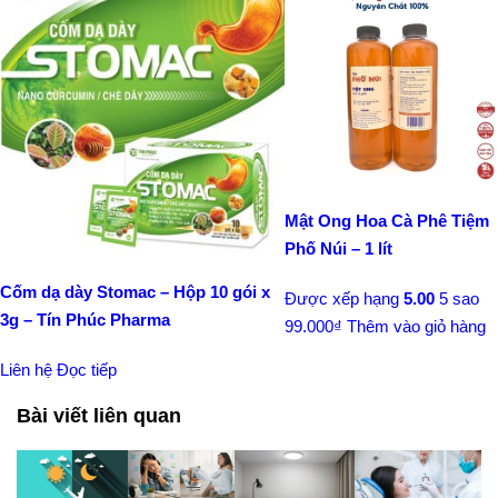
Mật Ong Hoa Cà Phê Tiệm
Phố Núi – 1 lít
Cốm dạ dày Stomac – Hộp 10 gói x
Được xếp hạng
5.00
5 sao
3g – Tín Phúc Pharma
99.000
₫
Thêm vào giỏ hàng
Liên hệ
Đọc tiếp
Bài viết liên quan