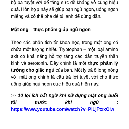
bộ ba tuyệt vời để tăng sức đề kháng vô cùng hiệu
quả. Hỗn hợp này sẽ giúp bạn ngủ ngon, uống ngon
miệng và có thể pha để tủ lạnh để dùng dần.
Mật ong – thực phẩm giúp ngủ ngon
Theo các phân tích từ khoa học, trong mật ong có
chứa một lượng nhiều Tryptophan – một loại amino
axit có khả năng hỗ trợ tăng các dẫn truyền thần
kinh và serotonin. Đây chính là một
thực phẩm lý
tưởng cho giấc ngủ
của bạn. Một ly trà ô long nóng
với mật ong chính là câu trả lời tuyệt vời cho thức
uống giúp ngủ ngon cực hiệu quả hiện nay.
>>
10 lợi ích bất ngờ khi sử dụng mật ong buổi
tối trước khi ngủ
:
https://www.youtube.com/watch?v=PILjFtxxOlw