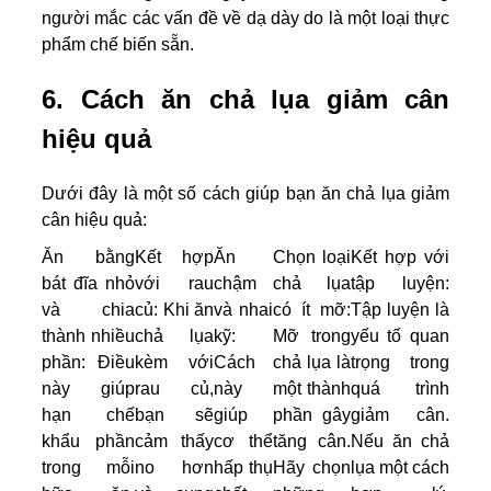
người mắc các vấn đề về dạ dày do là một loại thực
phẩm chế biến sẵn.
6. Cách ăn chả lụa giảm cân
hiệu quả
Dưới đây là một số cách giúp bạn ăn chả lụa giảm
cân hiệu quả:
Ăn bằng
Kết hợp
Ăn
Chọn loại
Kết hợp với
bát đĩa nhỏ
với rau
chậm
chả lụa
tập luyện:
và chia
củ: Khi ăn
và nhai
có ít mỡ:
Tập luyện là
thành nhiều
chả lụa
kỹ:
Mỡ trong
yếu tố quan
phần: Điều
kèm với
Cách
chả lụa là
trọng trong
này giúp
rau củ,
này
một thành
quá trình
hạn chế
bạn sẽ
giúp
phần gây
giảm cân.
khẩu phần
cảm thấy
cơ thể
tăng cân.
Nếu ăn chả
trong mỗi
no hơn
hấp thụ
Hãy chọn
lụa một cách