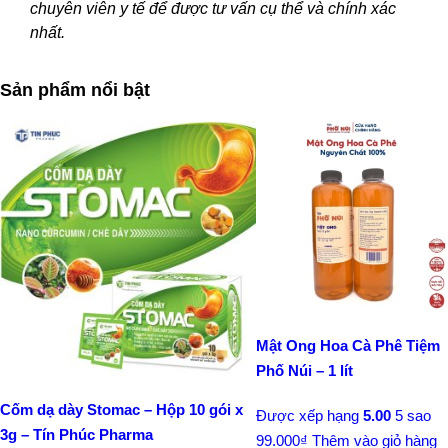
chuyên viên y tế để được tư vấn cụ thể và chính xác
nhất.
Sản phẩm nổi bật
Mật Ong Hoa Cà Phê Tiệm
Phố Núi – 1 lít
Cốm dạ dày Stomac – Hộp 10 gói x
Được xếp hạng
5.00
5 sao
3g – Tín Phúc Pharma
99.000
₫
Thêm vào giỏ hàng