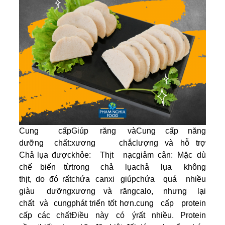
Cung cấp
Giúp răng và
Cung cấp năng
dưỡng chất:
xương chắc
lượng và hỗ trợ
Chả lụa được
khỏe: Thịt nạc
giảm cân: Mặc dù
chế biến từ
trong chả lụa
chả lụa không
thịt, do đó rất
chứa canxi giúp
chứa quá nhiều
giàu dưỡng
xương và răng
calo, nhưng lại
chất và cung
phát triển tốt hơn.
cung cấp protein
cấp các chất
Điều này có ý
rất nhiều. Protein