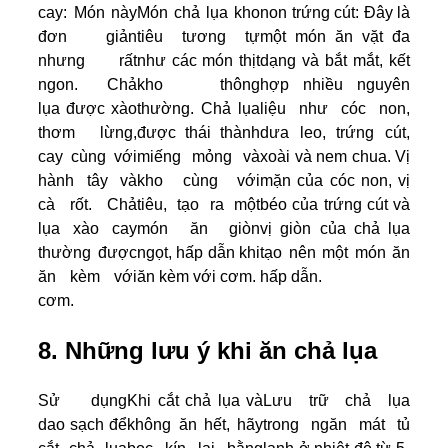
cay: Món này
Món chả lụa kho
non trứng cút: Đây là
đơn giản
tiêu tương tự
một món ăn vặt đa
nhưng rất
như các món thịt
dạng và bắt mắt, kết
ngon. Chả
kho thông
hợp nhiều nguyên
lụa được xào
thường. Chả lụa
liệu như cóc non,
thơm lừng,
được thái thành
dưa leo, trứng cút,
cay cùng với
miếng mỏng và
xoài và nem chua. Vị
hành tây và
kho cùng với
mặn của cóc non, vị
cà rốt. Chả
tiêu, tạo ra một
béo của trứng cút và
lụa xào cay
món ăn giòn
vị giòn của chả lụa
thường được
ngọt, hấp dẫn khi
tạo nên một món ăn
ăn kèm với
ăn kèm với cơm.
hấp dẫn.
cơm.
8. Những lưu ý khi ăn chả lụa
Sử dụng
Khi cắt chả lụa và
Lưu trữ chả lụa
dao sạch để
không ăn hết, hãy
trong ngăn mát tủ