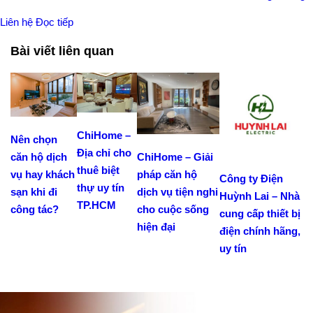
Liên hệ
Đọc tiếp
Bài viết liên quan
ChiHome –
Nên chọn
Địa chỉ cho
ChiHome – Giải
căn hộ dịch
thuê biệt
pháp căn hộ
vụ hay khách
Công ty Điện
thự uy tín
dịch vụ tiện nghi
sạn khi đi
Huỳnh Lai – Nhà
TP.HCM
cho cuộc sống
công tác?
cung cấp thiết bị
hiện đại
điện chính hãng,
uy tín