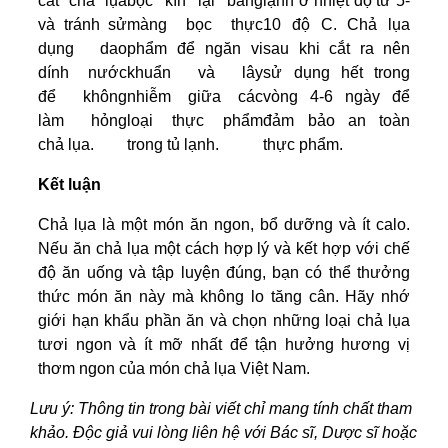
cắt chả lụa
bọc kín lại bằng
lạnh ở nhiệt độ từ 5-
và tránh sử
màng bọc thực
10 độ C. Chả lụa
dụng dao
phẩm để ngăn vi
sau khi cắt ra nên
dính nước
khuẩn và lây
sử dụng hết trong
để không
nhiễm giữa các
vòng 4-6 ngày để
làm hỏng
loại thực phẩm
đảm bảo an toàn
chả lụa.
trong tủ lạnh.
thực phẩm.
Kết luận
Chả lụa là một món ăn ngon, bổ dưỡng và ít calo.
Nếu ăn chả lụa một cách hợp lý và kết hợp với chế
độ ăn uống và tập luyện đúng, bạn có thể thưởng
thức món ăn này mà không lo tăng cân. Hãy nhớ
giới hạn khẩu phần ăn và chọn những loại chả lụa
tươi ngon và ít mỡ nhất để tận hưởng hương vị
thơm ngon của món chả lụa Việt Nam.
Lưu ý: Thông tin trong bài viết chỉ mang tính chất tham
khảo. Độc giả vui lòng liên hệ với Bác sĩ, Dược sĩ hoặc