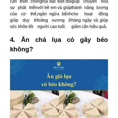
cần thiết cho
nghĩa đặc biệt đối
giúp chuyển hóa
sự phát triển
với trẻ em và giúp
thành năng lượng
của cơ thể,
ngăn ngừa bệnh
cho hoạt động
giúp duy trì
loãng xương ở
hàng ngày và giúp
sức khỏe tốt.
người cao tuổi.
giảm cân hiệu quả.
4. Ăn chả lụa có gây béo
không?