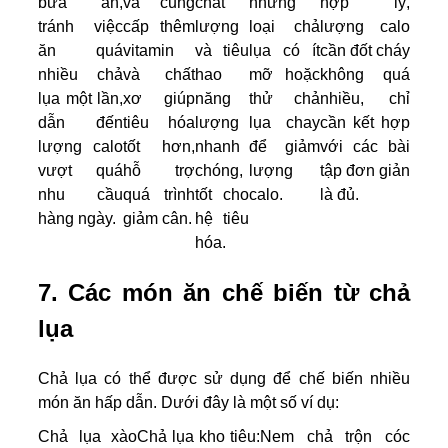
bữa ăn,
và cung
chất
những
hợp lý,
tránh việc
cấp thêm
lượng
loại chả
lượng calo
ăn quá
vitamin
và tiêu
lụa có ít
cần đốt cháy
nhiều chả
và chất
hao
mỡ hoặc
không quá
lụa một lần,
xơ giúp
năng
thử chả
nhiều, chỉ
dẫn đến
tiêu hóa
lượng
lụa chay
cần kết hợp
lượng calo
tốt hơn,
nhanh
để giảm
với các bài
vượt quá
hỗ trợ
chóng,
lượng
tập đơn giản
nhu cầu
quá trình
tốt cho
calo.
là đủ.
hàng ngày.
giảm cân.
hệ tiêu
hóa.
7. Các món ăn chế biến từ chả
lụa
Chả lụa có thể được sử dụng để chế biến nhiều
món ăn hấp dẫn. Dưới đây là một số ví dụ:
Chả lụa xào
Chả lụa kho tiêu:
Nem chả trộn cóc