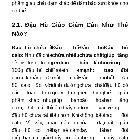
phẩm giàu chất đạm khác để đảm bảo sức khỏe cho
cơ thể.
2.1. Đậu Hũ Giúp Giảm Cân Như Thế
Nào?
Đậu hũ chứa ít
Đậu hũ
Đậu hũ
Đậu hũ
calo:
Như đã chia
chứa nhiều
chứa chất
giúp tăng
sẻ ở trên, trong
protein:
béo lành
cường
100g đậu hũ chỉ
Protein là
mạnh:
trao đổi
chứa khoảng 70-
một chất
Đậu hũ
chất:
Ăn
80 calo. So với
dinh dưỡng
chứa chất
đậu hũ có
các loại thực
quan trọng
béo không
thể giúp
phẩm khác như
giúp bạn
bão hòa
bạn tăng
cơm, thịt, cá thì
cảm thấy no
đơn và
cường
đậu hũ chứa rất ít
lâu hơn. Khi
không bão
trao đổi
calo. Vì vậy, ăn
ăn đậu hũ,
hòa đa,
chất, giúp
đậu hũ có thể
bạn sẽ cảm
đây là
bạn đốt
giúp bạn cắt giảm
thấy no lâu
những
cháy calo