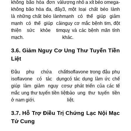
không bão hòa đơn và
lượng nhỏ a xít béo omega-
không bão hòa đa, đây
3, một loại chất béo lành
là những chất béo lành
mạnh có thể giúp giảm
mạnh có thể giúp cải
nguy cơ mắc bệnh tim, đột
thiện sức khỏe tim
quỵ và các bệnh mãn tính
mạch.
khác.
3.6. Giảm Nguy Cơ Ung Thư Tuyến Tiền
Liệt
Đậu phụ chứa chất
Isoflavone trong đậu phụ
isoflavone có tác dụng
có tác dụng làm ức chế
giúp làm giảm nguy cơ
sự phát triển của các tế
mắc ung thư tuyến tiền liệt
bào ung thư tuyến tiền
ở nam giới.
liệt.
3.7. Hỗ Trợ Điều Trị Chứng Lạc Nội Mạc
Tử Cung