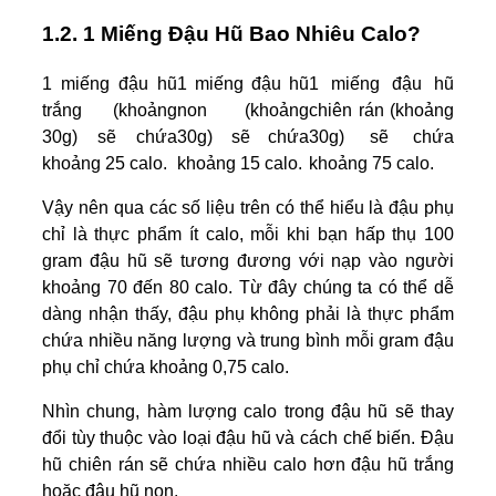
1.2. 1 Miếng Đậu Hũ Bao Nhiêu Calo?
1 miếng đậu hũ
1 miếng đậu hũ
1 miếng đậu hũ
trắng (khoảng
non (khoảng
chiên rán (khoảng
30g) sẽ chứa
30g) sẽ chứa
30g) sẽ chứa
khoảng 25 calo.
khoảng 15 calo.
khoảng 75 calo.
Vậy nên qua các số liệu trên có thể hiểu là đậu phụ
chỉ là thực phẩm ít calo, mỗi khi bạn hấp thụ 100
gram đậu hũ sẽ tương đương với nạp vào người
khoảng 70 đến 80 calo. Từ đây chúng ta có thể dễ
dàng nhận thấy, đậu phụ không phải là thực phẩm
chứa nhiều năng lượng và trung bình mỗi gram đậu
phụ chỉ chứa khoảng 0,75 calo.
Nhìn chung, hàm lượng calo trong đậu hũ sẽ thay
đổi tùy thuộc vào loại đậu hũ và cách chế biến. Đậu
hũ chiên rán sẽ chứa nhiều calo hơn đậu hũ trắng
hoặc đậu hũ non.