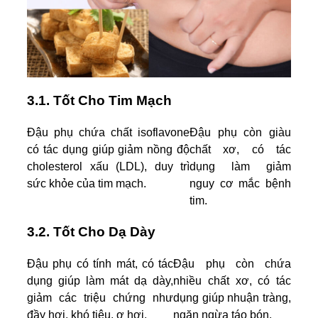
3.1. Tốt Cho Tim Mạch
Đậu phụ chứa chất isoflavone
Đậu phụ còn giàu
có tác dụng giúp giảm nồng độ
chất xơ, có tác
cholesterol xấu (LDL), duy trì
dụng làm giảm
sức khỏe của tim mạch.
nguy cơ mắc bệnh
tim.
3.2. Tốt Cho Dạ Dày
Đậu phụ có tính mát, có tác
Đậu phụ còn chứa
dụng giúp làm mát dạ dày,
nhiều chất xơ, có tác
giảm các triệu chứng như
dụng giúp nhuận tràng,
đầy hơi, khó tiêu, ợ hơi.
ngăn ngừa táo bón.