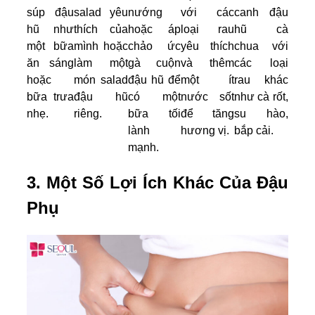
súp đậu
salad yêu
nướng
với các
canh đậu
hũ như
thích của
hoặc áp
loại rau
hũ cà
một bữa
mình hoặc
chảo ức
yêu thích
chua với
ăn sáng
làm một
gà cuộn
và thêm
các loại
hoặc
món salad
đậu hũ để
một ít
rau khác
bữa trưa
đậu hũ
có một
nước sốt
như cà rốt,
nhẹ.
riêng.
bữa tối
để tăng
su hào,
lành
hương vị.
bắp cải.
mạnh.
3. Một Số Lợi Ích Khác Của Đậu
Phụ