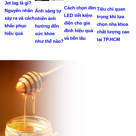
Jet lag là gì?
Cách chọn đèn
Tiêu chí quan
Nguyên nhân
Ánh sáng tự
LED tiết kiệm
trọng khi lựa
xảy ra và cách
nhiên ảnh
điện cho gia
chọn nha khoa
khắc phục
hưởng đến
đình hiệu quả
chất lượng cao
hiệu quả
sức khỏe
và bền lâu
tại TP.HCM
như thế nào?