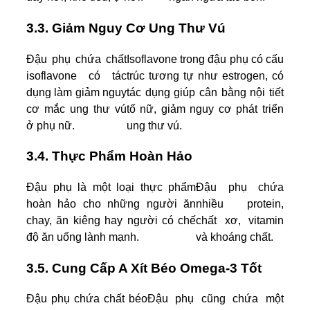
3.3. Giảm Nguy Cơ Ung Thư Vú
Đậu phụ chứa chất
Isoflavone trong đậu phụ có cấu
isoflavone có tác
trúc tương tự như estrogen, có
dụng làm giảm nguy
tác dụng giúp cân bằng nội tiết
cơ mắc ung thư vú
tố nữ, giảm nguy cơ phát triển
ở phụ nữ.
ung thư vú.
3.4. Thực Phẩm Hoàn Hảo
Đậu phụ là một loại thực phẩm
Đậu phụ chứa
hoàn hảo cho những người ăn
nhiều protein,
chay, ăn kiêng hay người có chế
chất xơ, vitamin
độ ăn uống lành mạnh.
và khoáng chất.
3.5. Cung Cấp A Xít Béo Omega-3 Tốt
Đậu phụ chứa chất béo
Đậu phụ cũng chứa một