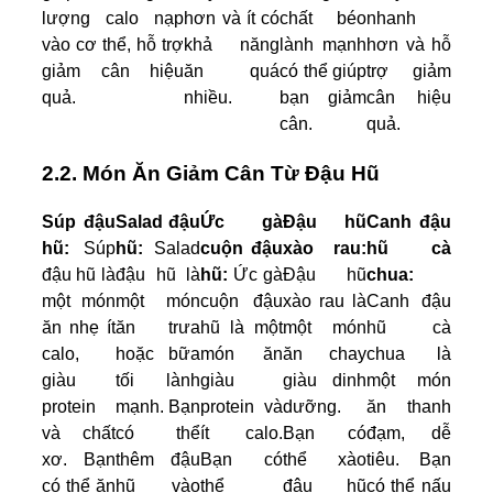
lượng calo nạp
hơn và ít có
chất béo
nhanh
vào cơ thể, hỗ trợ
khả năng
lành mạnh
hơn và hỗ
giảm cân hiệu
ăn quá
có thể giúp
trợ giảm
quả.
nhiều.
bạn giảm
cân hiệu
cân.
quả.
2.2. Món Ăn Giảm Cân Từ Đậu Hũ
Súp đậu
Salad đậu
Ức gà
Đậu hũ
Canh đậu
hũ:
Súp
hũ:
Salad
cuộn đậu
xào rau:
hũ cà
đậu hũ là
đậu hũ là
hũ:
Ức gà
Đậu hũ
chua:
một món
một món
cuộn đậu
xào rau là
Canh đậu
ăn nhẹ ít
ăn trưa
hũ là một
một món
hũ cà
calo,
hoặc bữa
món ăn
ăn chay
chua là
giàu
tối lành
giàu
giàu dinh
một món
protein
mạnh. Bạn
protein và
dưỡng.
ăn thanh
và chất
có thể
ít calo.
Bạn có
đạm, dễ
xơ. Bạn
thêm đậu
Bạn có
thể xào
tiêu. Bạn
có thể ăn
hũ vào
thể
đậu hũ
có thể nấu