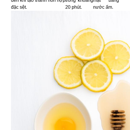
đến khi tạo thành hỗn hợp
trong khoảng
mặt bằng
đặc sệt.
20 phút.
nước ấm.