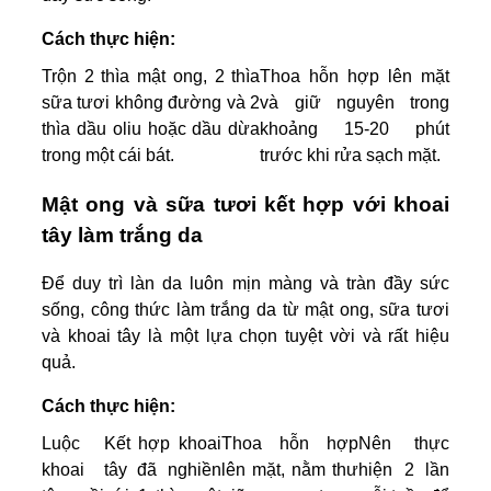
Cách thực hiện:
Trộn 2 thìa mật ong, 2 thìa
Thoa hỗn hợp lên mặt
sữa tươi không đường và 2
và giữ nguyên trong
thìa dầu oliu hoặc dầu dừa
khoảng 15-20 phút
trong một cái bát.
trước khi rửa sạch mặt.
Mật ong và sữa tươi kết hợp với khoai
tây làm trắng da
Để duy trì làn da luôn mịn màng và tràn đầy sức
sống, công thức làm trắng da từ mật ong, sữa tươi
và khoai tây là một lựa chọn tuyệt vời và rất hiệu
quả.
Cách thực hiện:
Luộc
Kết hợp khoai
Thoa hỗn hợp
Nên thực
khoai
tây đã nghiền
lên mặt, nằm thư
hiện 2 lần