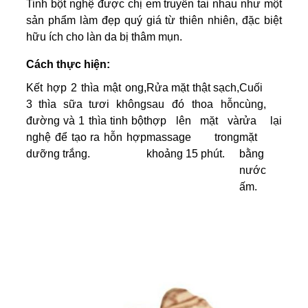
Tinh bột nghệ được chị em truyền tai nhau như một
sản phẩm làm đẹp quý giá từ thiên nhiên, đặc biệt
hữu ích cho làn da bị thâm mụn.
Cách thực hiện:
Kết hợp 2 thìa mật ong,
Rửa mặt thật sạch,
Cuối
3 thìa sữa tươi không
sau đó thoa hỗn
cùng,
đường và 1 thìa tinh bột
hợp lên mặt và
rửa lại
nghệ để tạo ra hỗn hợp
massage trong
mặt
dưỡng trắng.
khoảng 15 phút.
bằng
nước
ấm.