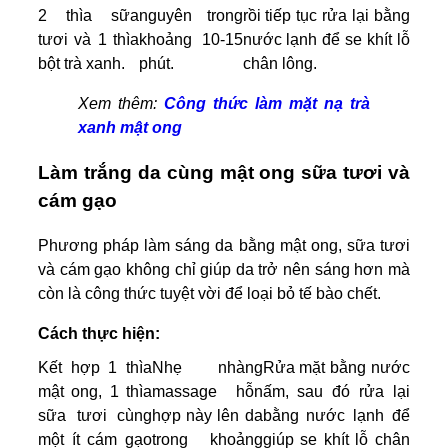
2 thìa sữa
nguyên trong
rồi tiếp tục rửa lại bằng
tươi và 1 thìa
khoảng 10-15
nước lạnh để se khít lỗ
bột trà xanh.
phút.
chân lông.
Xem thêm:
Công thức làm mặt nạ trà
xanh mật ong
Làm trắng da cùng mật ong sữa tươi và
cám gạo
Phương pháp làm sáng da bằng mật ong, sữa tươi
và cám gạo không chỉ giúp da trở nên sáng hơn mà
còn là công thức tuyệt vời để loại bỏ tế bào chết.
Cách thực hiện:
Kết hợp 1 thìa
Nhẹ nhàng
Rửa mặt bằng nước
mật ong, 1 thìa
massage hỗn
ấm, sau đó rửa lại
sữa tươi cùng
hợp này lên da
bằng nước lạnh để
một ít cám gạo
trong khoảng
giúp se khít lỗ chân