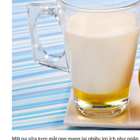
Mặt nạ sữa tươi mật ong mang lại nhiều lợi ích như ngăn