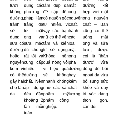
tươi
dụng các
làm đẹp đã
mật
đường kết
không
phương
đề cập đều
ong
hợp với mật
đường,
pháp làm
có nguồn gốc
nguyên
ong nguyên
tránh
trắng da
tự nhiên, vì
chất,
chất – Bạn
sử
từ mật
vậy các bạn
tránh
cũng có thể
dụng
ong và
nữ có thể yên
các
uống mật
sữa có
sữa, mặc
tâm và kiên
loại
ong và sữa
đường
dù chúng
trì sử dụng.
mật
tươi, được
hoặc
rất tốt và
Không nên
ong
coi là “thần
nguyên
cung cấp
quá nóng vội
pha
dược” vừa
kem vì
nhiều
vì hiệu quả
đường
dùng để bôi
có thể
dưỡng
sẽ không
hay
ngoài da vừa
gây hại
chất. Nên
nhanh chóng
kém
bổ sung sức
cho làn
áp dụng
như các sản
chất
khỏe và duy
da.
đều đặn
phẩm mỹ
lượng.
trì vóc dáng
khoảng 2
phẩm công
thon gọn,
lần mỗi
nghiệp.
cân đối.
tuần.