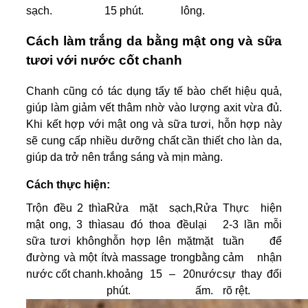
sạch.
15 phút.
lông.
Cách làm trắng da bằng mật ong và sữa
tươi với nước cốt chanh
Chanh cũng có tác dụng tẩy tế bào chết hiệu quả,
giúp làm giảm vết thâm nhờ vào lượng axit vừa đủ.
Khi kết hợp với mật ong và sữa tươi, hỗn hợp này
sẽ cung cấp nhiều dưỡng chất cần thiết cho làn da,
giúp da trở nên trắng sáng và mịn màng.
Cách thực hiện:
Trộn đều 2 thìa
Rửa mặt sạch,
Rửa
Thực hiện
mật ong, 3 thìa
sau đó thoa đều
lại
2-3 lần mỗi
sữa tươi không
hỗn hợp lên mặt
mặt
tuần để
đường và một ít
và massage trong
bằng
cảm nhận
nước cốt chanh.
khoảng 15 – 20
nước
sự thay đổi
phút.
ấm.
rõ rệt.