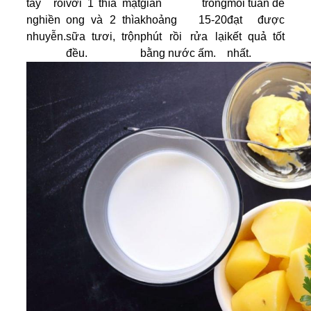
tây rồi
với 1 thìa mật
giãn trong
mỗi tuần để
nghiền
ong và 2 thìa
khoảng 15-20
đạt được
nhuyễn.
sữa tươi, trộn
phút rồi rửa lại
kết quả tốt
đều.
bằng nước ấm.
nhất.