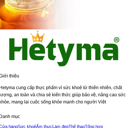
Giới thiệu
Hetyma cung cấp thực phẩm vì sức khoẻ từ thiên nhiên, chất
lượng, an toàn và chia sẻ kiến thức giúp bảo vệ, nâng cao sức
khỏe, mang lại cuộc sống khỏe mạnh cho người Việt
Danh mục
Cửa hàng
Sức khoẻ
Ẩm thực
Làm đẹp
Thể thao
Tổng hợp