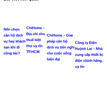
ChiHome –
Nên chọn
Địa chỉ cho
ChiHome – Giải
căn hộ dịch
thuê biệt
pháp căn hộ
vụ hay khách
Công ty Điện
thự uy tín
dịch vụ tiện nghi
sạn khi đi
Huỳnh Lai – Nhà
TP.HCM
cho cuộc sống
công tác?
cung cấp thiết bị
hiện đại
điện chính hãng,
uy tín