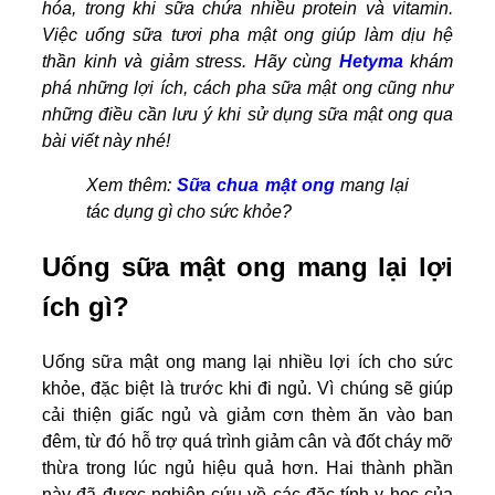
hóa, trong khi sữa chứa nhiều protein và vitamin.
Việc uống sữa tươi pha mật ong giúp làm dịu hệ
thần kinh và giảm stress. Hãy cùng
Hetyma
khám
phá những lợi ích, cách pha sữa mật ong cũng như
những điều cần lưu ý khi sử dụng sữa mật ong qua
bài viết này nhé!
Xem thêm:
Sữa chua mật ong
mang lại
tác dụng gì cho sức khỏe?
Uống sữa mật ong mang lại lợi
ích gì?
Uống sữa mật ong mang lại nhiều lợi ích cho sức
khỏe, đặc biệt là trước khi đi ngủ. Vì chúng sẽ giúp
cải thiện giấc ngủ và giảm cơn thèm ăn vào ban
đêm, từ đó hỗ trợ quá trình giảm cân và đốt cháy mỡ
thừa trong lúc ngủ hiệu quả hơn. Hai thành phần
này đã được nghiên cứu về các đặc tính y học của