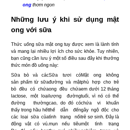
ong
thơm ngon
Những lưu ý khi sử dụng mật
ong với sữa
Thức uống sữa mật ong tuy được xem là lành tính
và mang lại nhiều lợi ích cho sức khỏe. Tuy nhiên,
bạn cũng cần lưu ý một số điều sau đây khi thưởng
thức món đồ uống này:
Sữa bò và các
Sữa tươi có
Mật ong không
sản phẩm từ sữa
đường và mật
phù hợp cho trẻ
bò đều có chứa
ong đều chứa
em dưới 12 tháng
lactose, một loại
lượng đường
tuổi, vì nó có thể
đường thường
cao, do đó có
chứa vi khuẩn
thấy trong hầu hết
thể dẫn đến
gây ngộ độc cho
các loại sữa của
tình trạng nổi
trẻ sơ sinh. Đây là
động vật có vú.
mụn nếu tiêu
một tình trạng