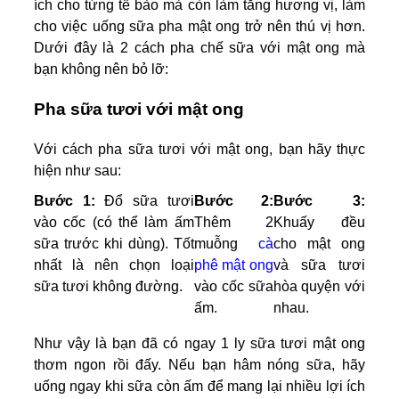
ích cho từng tế bào mà còn làm tăng hương vị, làm
cho việc uống sữa pha mật ong trở nên thú vị hơn.
Dưới đây là 2 cách pha chế sữa với mật ong mà
bạn không nên bỏ lỡ:
Pha sữa tươi với mật ong
Với cách pha sữa tươi với mật ong, bạn hãy thực
hiện như sau:
Bước 1:
Đổ sữa tươi
Bước 2:
Bước 3:
vào cốc (có thể làm ấm
Thêm 2
Khuấy đều
sữa trước khi dùng). Tốt
muỗng
cà
cho mật ong
nhất là nên chọn loại
phê mật ong
và sữa tươi
sữa tươi không đường.
vào cốc sữa
hòa quyện với
ấm.
nhau.
Như vậy là bạn đã có ngay 1 ly sữa tươi mật ong
thơm ngon rồi đấy. Nếu bạn hâm nóng sữa, hãy
uống ngay khi sữa còn ấm để mang lại nhiều lợi ích