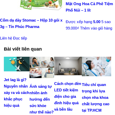
Mật Ong Hoa Cà Phê Tiệm
Phố Núi – 1 lít
Cốm dạ dày Stomac – Hộp 10 gói x
Được xếp hạng
5.00
5 sao
3g – Tín Phúc Pharma
99.000
₫
Thêm vào giỏ hàng
Liên hệ
Đọc tiếp
Bài viết liên quan
Jet lag là gì?
Cách chọn đèn
Tiêu chí quan
Nguyên nhân
Ánh sáng tự
LED tiết kiệm
trọng khi lựa
xảy ra và cách
nhiên ảnh
điện cho gia
chọn nha khoa
khắc phục
hưởng đến
đình hiệu quả
chất lượng cao
hiệu quả
sức khỏe
và bền lâu
tại TP.HCM
như thế nào?