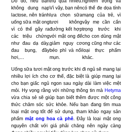
Do đó, nếu bạn
thụ quá nhiều.
nghiêm trọng và
không dung nạp
Vì vậy, bạn nên
có thể đe dọa tính
lactose, nên tránh
lựa chọn sữa
mạng của trẻ, vì
uống sữa mật ong
tươi không
vậy mẹ cần cẩn
vì có thể gây ra
đường kết hợp
trọng trước khi
các triệu chứng
với mật ong để
cho con dùng mật
như đau dạ dày,
giảm nguy cơ
ong cũng như các
đau bụng, đầy
béo phì và nổi
loại thực phẩm
hơi,…
mụn.
khác.
Uống sữa tươi mật ong trước khi đi ngủ sẽ mang lại
nhiều lợi ích cho cơ thể, đặc biệt là giúp mang lại
cho bạn giấc ngủ ngon sau ngày dài làm việc mệt
mỏi. Hy vọng rằng với những thông tin mà
Hetyma
vừa chia sẻ sẽ giúp bạn biết thêm được một công
thức chăm sóc sức khỏe. Nếu bạn đang tìm mua
loại mật ong tốt để sử dụng, tham khảo ngay sản
phẩm
mật ong hoa cà phê
. Đây là loại mật ong
nguyên chất với giá phải chăng nên ngày càng