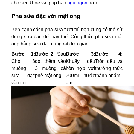
cho sức khỏe và giúp bạn
ngủ ngon
hơn.
Pha sữa đặc với mật ong
Bên cạnh cách pha sữa tươi thì bạn cũng có thể sử
dụng sữa đặc để thay thế. Công thức pha sữa mật
ong bằng sữa đặc cũng rất đơn giản.
Bước 1:
Bước 2:
Sau
Bước 3:
Bước 4:
Cho 3
đó, thêm vào
Khuấy đều
Trộn đều và
muỗng
3 muỗng cà
hỗn hợp với
thưởng thức
sữa đặc
phê mật ong.
300ml nước
thành phẩm.
vào cốc.
ấm.